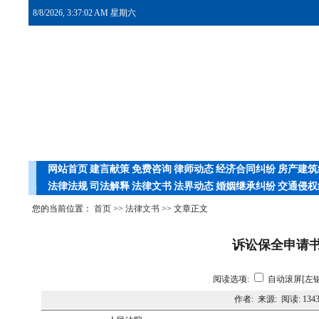
8/8/2026, 3:37:02 AM 星期六
网站首页
建言献策
免费咨询
律师动态
经济合同纠纷
房产建筑
法律法规
司法解释
法律文书
法界动态
婚姻继承纠纷
交通侵权
您的当前位置：
首页
>>
法律文书
>> 文章正文
诉讼保全申请
阅读选项:
自动滚屏[左键
作者: 来源: 阅读:
134