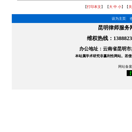
【
打印本文
】 【
大
中
小
】【
关
设为主页
|
昆明律师服务
维权热线
：138882
办公地址：云南省昆明市盘
本站属学术研究非赢利性网站。
若侵
网站备案