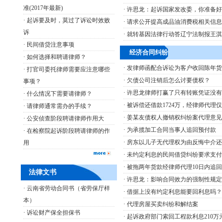
准(2017年最新)
·
许思龙：起诉国家发改委，你准备好
·
起诉要及时，莫过了诉讼时效败
·
请求公开提高成品油消费税相关信息
诉
·
就转基因法律行动答辽宁法制报王淇
·
民间借贷注意事项
经济合同纠纷
·
如何选择和聘请律师？
·
发律师函配合诉讼为客户收回陈年货
·
打官司委托律师需要应注意哪些
·
欠债公司注销后怎么讨要债权？
事项？
·
许思龙律师打赢了只有转账凭证没有
·
什么情况下需要请律师？
·
被诉偿还借款1724万，经律师代理仅
·
请律师通常需办的手续？
·
姜某友债权人撤销权纠纷案代理意见
·
公安侦查阶段聘请律师作用大
·
为承揽加工合同当事人追回预付款
·
在检察院起诉阶段聘请律师的作
·
房东以儿子无代理权为由反悔中介还
用
·
未约定利息的民间借贷纠纷要求支付
·
被拖两年货款经律师代理10日内追回
法律文书
·
许思龙：影响合同效力的强制性规定
·
云南省劳动合同书（省劳保厅样
·
借据上没有约定利息能要回利息吗？
本）
·
代理房屋买卖纠纷和解结案
·
诉讼财产保全担保书
·
起诉政府部门索回工程款利息210万