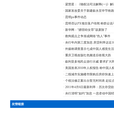
·
梁慧星：《物权法司法解释(一)》解
·
国家发改委关于新建叙永至毕节铁路
·
昆明px事件动态
·
昆明否认PX项目落户传闻 称群众说
·
新华网：“嫖宿幼女罪”该废除了
·
救狗观点之争渐成网络“伤人”事件
·
央行年内第三度加息 房贷利率达近1
·
外媒称调查显示七成中国人感觉生活
·
重庆卫视改版红色频道后收视大跌
·
叙利亚多地民众游行示威 要求扩大
·
美国发表2010年人权报告 称中国人
·
二线城市实施楼市限购后房价快速上
·
个税法修正案出台暂无时间表 起征
·
2011年4月6日最新利率：历次存贷款
·
央行清明“如约”加息 一息牵动中国
友情链接