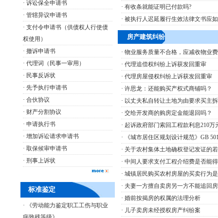
·
诉讼保全申请书
·
有收条就能证明已付款吗?
·
管辖异议申请书
·
被执行人迟延履行生效法律文书应如
·
支付令申请书（供债权人行使债
房产建筑纠纷
权使用）
·
撤诉申请书
·
物业服务质量不合格，应减收物业费
·
代理词（民事一审用）
·
代理追偿权纠纷上诉获发回重审
·
民事反诉状
·
代理房屋侵权纠纷上诉获发回重审
·
先予执行申请书
·
许思龙：还能购买产权式商铺吗？
·
合伙协议
·
以丈夫私自转让土地为由要求买主拆
·
财产分割协议
·
交给开发商的购房定金能退回吗？
·
申请执行书
·
起诉政府部门索回工程款利息210万
·
增加诉讼请求申请书
·
《城市居住区规划设计规范》GB 50180-
·
取保候审申请书
·
关于农村集体土地确权登记发证的若
·
刑事上诉状
·
中间人要求支付工程介绍费是否能得
·
城镇居民购买农村房屋的买卖行为是
·
夫妻一方擅自卖房另一方不能追回房
标准鉴定
·
婚前按揭房的权属的法理分析
·
《劳动能力鉴定职工工伤与职业
·
儿子卖房未经授权房产纠纷案
病致残等级》..