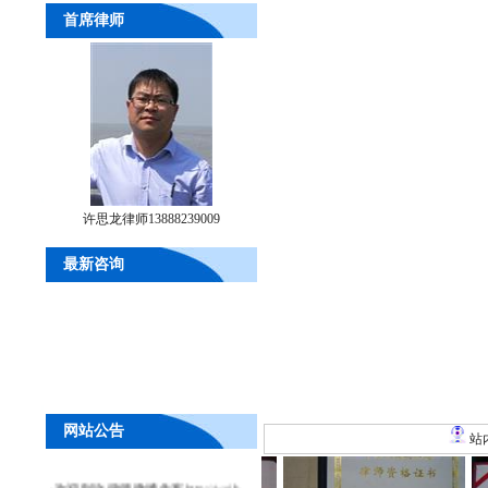
首席律师
许思龙律师13888239009
最新咨询
网站公告
站
·
欢迎到许律师微博作客http://weib