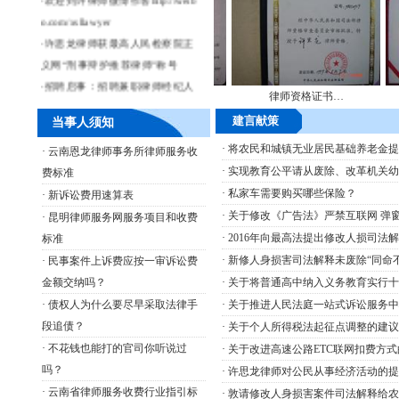
o.com/xsllawyer
·
许思龙律师获最高人民检察院正
义网“刑事辩护推荐律师”称号
·
招聘启事：招聘兼职律师经纪人
律师执业证2…
律师资格证书…
都市
若干名
建言献策
当事人须知
·
许思龙律师被都市时报聘为该报
维权律师团常年法律顾问
·
将农民和城镇无业居民基础养老金提高
·
云南恩龙律师事务所律师服务收
·
许思龙律师免费咨询热线：13888
·
实现教育公平请从废除、改革机关幼
费标准
239009
·
私家车需要购买哪些保险？
·
新诉讼费用速算表
·
若你有法律问题,可点击“咨询留
·
关于修改《广告法》严禁互联网 弹窗
·
昆明律师服务网服务项目和收费
言”栏目留言,本站资深律师将给您
·
2016年向最高法提出修改人损司法解
标准
及时回复!
·
新修人身损害司法解释未废除“同命
·
民事案件上诉费应按一审诉讼费
·
欢迎加入会员,你将享受免费法律
金额交纳吗？
·
关于将普通高中纳入义务教育实行十二
咨询等服务。
·
债权人为什么要尽早采取法律手
·
关于推进人民法庭一站式诉讼服务中
段追债？
·
关于个人所得税法起征点调整的建议
·
不花钱也能打的官司你听说过
·
关于改进高速公路ETC联网扣费方式
吗？
·
许思龙律师对公民从事经济活动的提
·
云南省律师服务收费行业指引标
·
敦请修改人身损害案件司法解释给农民