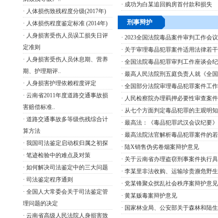
·
成功为白某追回购房首付款和损失
·
人体损伤致残程度分级(2017年)
刑事辩护
·
人体损伤程度鉴定标准 (2014年)
·
人身损害受伤人员误工损失日评
·
2023全国法院毒品案件审判工作会议
定准则
·
关于审理毒品犯罪案件适用法律若干
·
人身损害受伤人员休息期、营养
·
全国法院毒品犯罪审判工作座谈会纪要
期、护理期评..
·
最高人民法院刑五庭负责人就《全国法
·
人身损害护理依赖程度评定
·
全国部分法院审理毒品犯罪案件工作座
·
云南省2011年度道路交通事故损
·
人民检察院办理羁押必要性审查案件规
害赔偿标准..
·
从七个方面判定毒品犯罪的主观明知
·
道路交通事故多等级伤残综合计
·
最高法：《毒品犯罪武汉会议纪要》
算方法
·
最高法院法官解析毒品犯罪案件的若干问
·
我国司法鉴定启动权归属之初探
·
陆X销售伪劣卷烟案辩护意见
·
笔迹检验中的难点及对策
·
关于云南省办理盗窃刑事案件执行具体
·
如何解决司法鉴定中的三大问题
·
李某里非法收购、运输珍贵濒危野生
·
司法鉴定程序通则
·
党某锋聚众扰乱社会秩序案辩护意见
·
全国人大常委会关于司法鉴定管
·
黄某贩毒案辩护意见
理问题的决定
·
国家林业局、公安部关于森林和陆生野
·
云南省高级人民法院人身损害致