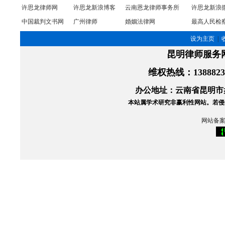
许思龙律师网
许思龙新浪博客
云南恩龙律师事务所
许思龙新浪
中国裁判文书网
广州律师
婚姻法律网
最高人民检
设为主页
|
昆明律师服务
维权热线
：138882
办公地址：云南省昆明市盘
本站属学术研究非赢利性网站。
若侵
网站备案