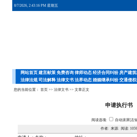
8/7/2026, 2:43:16 PM 星期五
网站首页
建言献策
免费咨询
律师动态
经济合同纠纷
房产建筑
法律法规
司法解释
法律文书
法界动态
婚姻继承纠纷
交通侵权
您的当前位置：
首页
>>
法律文书
>> 文章正文
申请执行书
阅读选项:
自动滚屏[左键
作者: 来源: 阅读:
105