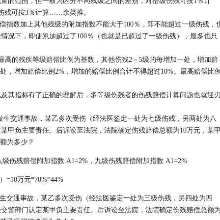
量的范围，但一般为区分不同残级之间的差别，对拾级伤残可按1％计
伤残可按3％计算……余类推。
赔偿指数加上其他残级的附加指数不能大于100％，即不能超过一级伤残，
情况下，即使累加超过了100％（也就是已超过了一级伤残），最多也只
的残疾等级赔偿比例为基数，其他伤残2－5级的每增加一处，增加赔
一处，增加赔偿比例2%，增加的赔偿比例合计不得超过10%。最高赔偿比
其指标有了正确的理解后，多等级伤残者的伤残赔偿计算问题也就迎
生交通事故，某乙多次受伤（经法医鉴定一处为七级伤残，另两处为八
某甲负主要责任。后诉讼至法院，法院确定伤残赔偿总额为10万元，某
偿额为多少？
%，八级伤残赔偿附加指数 A1=2%，九级伤残赔偿附加指数 A1=2%
）=10万元*70%*44%
生交通事故，某乙多次受伤（经法医鉴定一处为三级伤残，另四处为四
经交警部门认定某甲负主要责任。后诉讼至法院，法院确定伤残赔偿总额