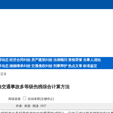
师动态
经济合同纠纷
房产建筑纠纷
法律顾问
资格荣誉
当事人须知
界动态
婚姻继承纠纷
交通侵权纠纷
刑事辩护
热点文章
标准鉴定
章正文
路交通事故多等级伤残综合计算方法
阅读选项:
自动滚屏[左键停止]
作者: 来源: 阅读:
1937