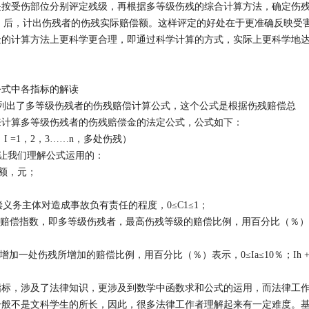
是按受伤部位分别评定残级，再根据多等级伤残的综合计算方法，确定伤
不等）后，计出伤残者的伤残实际赔偿额。这样评定的好处在于更准确反映受
金的计算方法上更科学更合理，即通过科学计算的方式，实际上更科学地
式中各指标的解读
B中，列出了多等级伤残者的伤残赔偿计算公式，这个公式是根据伤残赔偿总
来计算多等级伤残者的伤残赔偿金的法定公式，公式如下：
%，I =1，2，3……n，多处伤残）
让我们理解公式运用的：
额，元；
务主体对造成事故负有责任的程度，0≤C1≤1；
赔偿指数，即多等级伤残者，最高伤残等级的赔偿比例，用百分比（％）
一处伤残所增加的赔偿比例，用百分比（％）表示，0≤Ia≤10％；Ih 
，涉及了法律知识，更涉及到数学中函数求和公式的运用，而法律工
一般不是文科学生的所长，因此，很多法律工作者理解起来有一定难度。