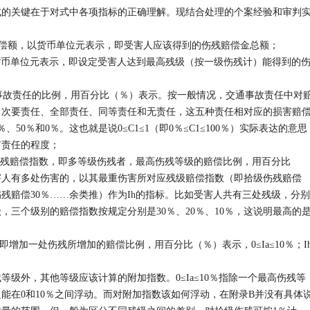
式的关键在于对式中各项指标的正确理解。现结合处理的个案经验和审判
额，以货币单位元表示，即受害人应该得到的伤残赔偿金总额；
币单位元表示，即设定受害人达到最高残级（按一级伤残计）能得到的
故责任的比例，用百分比（％）表示。按一般情况，交通事故责任中对
，次要责任、全部责任、同等责任和无责任，这五种责任相对应的损害赔
％、50％和0％。这也就是说0≤C1≤1（即0％≤C1≤100％）实际表达的意思
有责任的程度；
残赔偿指数，即多等级伤残者，最高伤残等级的赔偿比例，用百分比
害人有多处伤害的，以其最重伤害所对应残级赔偿指数（即拾级伤残赔偿
伤残赔偿30％……余类推）作为Ih的指标。比如受害人共有三处残级，分别
，三个级别的赔偿指数按规定分别是30％、20％、10％，这说明最高的
加一处伤残所增加的赔偿比例，用百分比（％）表示，0≤Ia≤10％；I
外，其他等级应该计算的附加指数。0≤Ia≤10％指除一个最高伤残等
能在0和10％之间浮动。而对附加指数该如何浮动，在附录B并没有具体