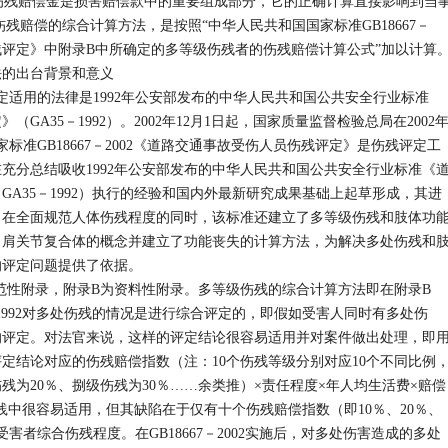
残赔偿金是损害赔偿款中的重要组成部分，它的正确计算直接影响到当
残赔偿的综合计算方法，是按照“中华人民共和国国家标准GB18667－
伤残评定》中附录B中所确定的多等级伤残者的伤残赔偿计算公式”加以计算
的出台背景和意义
评定适用的法律是1992年公安部发布的中华人民共和国公共安全行业标准
GA35－1992）。2002年12月1日起，国家质量监督检验总局在2002
家标准GB18667－2002《道路交通事故受伤人员伤残评定》是伤残评定工
充分总结吸收1992年公安部发布的中华人民共和国公共安全行业标准《
A35－1992）执行的经验和国内外最新研究成果基础上起草形成，其进
。在全面规范人体伤残程度的同时，该标准还建立了多等级伤残和肢体功
了肩关节复合体的概念并建立了功能丧失的计算方法，为解决多处伤残和
的评定问题提供了依据。
性附录，附录B为资料性附录。多等级伤残的综合计算方法即在附录B
1992对多处伤残的情况是进行综合评定的，即假如受害人同时有多处伤
的评定。对法官来说，这样的评定结论很容易适用并对案件做出处理，即
定结论对应的伤残赔偿指数（注：10个伤残等级分别对应10个不同比例
残为20％、捌级伤残为30％……余类推）×责任程度×年人均生活费×赔偿
判实践中很容易适用，但其缺陷在于仅有十个伤残赔偿指数（即10％、20％、
受害者综合伤残程度。在GB18667－2002实施后，对多处伤害造成的多处