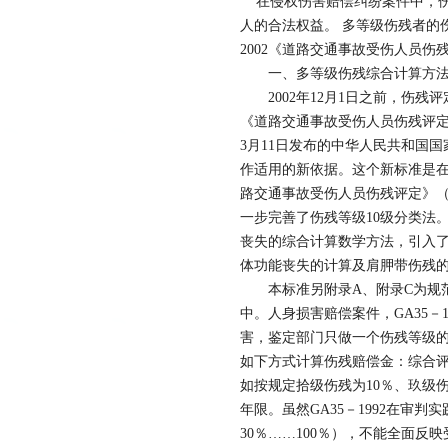
在侵权伤害赔偿纠纷案件中，伤
人的合法权益。 多等级伤残者的伤
2002《道路交通事故受伤人员
一、多等级伤残综合计算方法
2002年12月1日之前，伤残
《道路交通事故受伤人员伤残评定》（
3月11日发布的中华人民共和国国
作适用的新依据。这个新标准是在
路交通事故受伤人员伤残评定》（G
一步完善了伤残等级10级分类法
丧失的综合计算数学方法，引入
体功能丧失的计算及肩胛带伤残
本标准另附录A、附录C为规范
中。人身损害赔偿案件，GA35－
害，鉴定部门只做一个伤残等级
如下方式计算伤残赔偿金：综合评
如按规定拾级伤残为10％、玖级伤
年限。虽然GA35－1992在审
30％……100％），不能全面反映