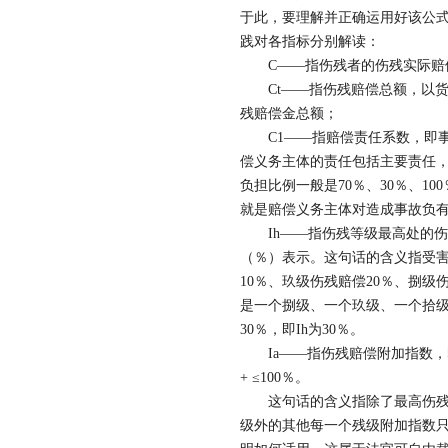
于此，要理解并正确运用好该公
践对各指标分别解读：
C——指伤残者的伤残实际赔偿
Ct——指伤残赔偿总额，以货
残赔偿金总额；
C1——指赔偿责任系数，即事
偿义务主体的责任包括主要责任
负担比例一般是70％、30％、100
就是赔偿义务主体对造成事故负
Ih——指伤残等级最高处的伤
（％）表示。这句话的含义指受
10％、玖级伤残赔偿20％、捌级
是一个捌级、一个玖级、一个拾级
30％，即Ih为30％。
Ia——指伤残赔偿附加指数，即增
+ ≤100％。
这句话的含义指除了最高伤残等级
级外的其他每一个残级附加指数只