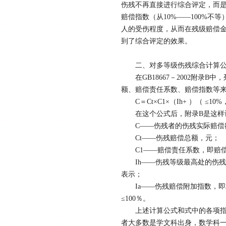
伤残不再直接进行综合评定，而
赔偿指数（从10%——100%
人的受伤程度，从而在残级赔偿
到了综合评定的效果。
二、对多等级伤残综合计算公
在GB18667－2002附录
额、赔偿责任系数、赔偿指数等
C＝Ct×C1×（Ih+ ）（ ≤10
在这个公式后，附录B是这样
C——伤残者的伤残实际赔偿
Ct——伤残赔偿总额，元；
C1——赔偿责任系数，即赔偿义
Ih——伤残等级最高处的伤残
表示；
Ia——伤残赔偿附加指数，即增加
≤100％。
上述计算公式和式中的各项指标
者大多数是学文科出身，数学科