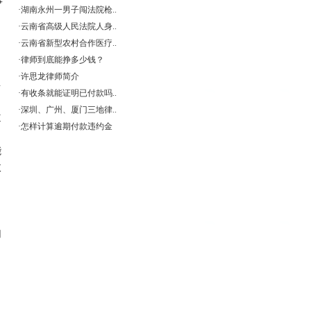
事
·
湖南永州一男子闯法院枪..
·
云南省高级人民法院人身..
。
·
云南省新型农村合作医疗..
·
律师到底能挣多少钱？
·
许思龙律师简介
年
·
有收条就能证明已付款吗..
·
深圳、广州、厦门三地律..
道
·
怎样计算逾期付款违约金
能
肢
用
，