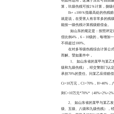
明如何适用，这属于法官可自由裁
算，玖级伤残可按2％计算，捌级
Ih+ ≤100％指最高处的伤残
就是说，在受害人有非常多的残级
能按一级伤残计算残级赔偿金。
如山东的规定是：按照评定最高
偿比例4%，6－10级的，每增加
不得超过100%。
在对多等级伤残综合计算公式及
而解。譬如案件中，
1、 如山东省的某甲与某乙发
级和九级伤残），经交警部门认定
承担70%的责任。问某乙应得赔
Ct=10万元，C1=70%，H=40
则C=10万元*70%*（40%+2%+2%
2、 如山东省的某甲与某乙发
级、五级、八级和九级伤残），