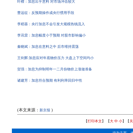
叶檀：加息出乎意料 对市场冲击较大
曹远征：反预期操作成央行惯用手段
李稻葵：央行加息不会引发大规模热钱流入
李讯雷：加息幅度小于预期 对股市影响偏小
秦晓斌：加息在意料之中 后市维持震荡
王剑辉:加息应对年底物价压力 大盘上下空间均小
贺强：加息为抑制明年一二月份物价上涨做准备
诸建芳：加息符合预期 有利利率回归中性
(本文来源：
)
新京报
【
打印本文
】 【
大
中
小
】【
关