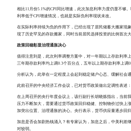
相比11月份5.1%的CPI同比增速，此次加息利率力度仍显不够
利率低于CPI增速情况，也就是实际负利率现状未改。
在实际利率持续为负的作用下，已经出现了居民储蓄大搬家现象。
现了历史罕见的存款搬家，同时当前居民选择投资的比例首次
政策回稳彰显治理通胀决心
值得注意到是，此次利率调整方案中，对一年期以上存款利率上调
三年期存款利率均上调0.3个百分点，五年以上期存款利率上调0.
分析认为，此举在一定程度上会起到稳定储户心态、缓解社会
此前召开的中央经济工作会议，已对货币政策做出定调性表述：从
在上周召开的央行年度会议上，该行副行长胡晓炼指出，当前
压力不断加大，需要通过货币政策回归稳健、控制物价过快上
加突出位置、治理通胀的决心。央行表示，货币供应量逐步回
加息是否会加剧热钱涌入？有专家认为，加息之后，中美利差
对较弱。