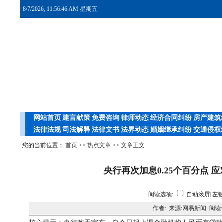
8/7/2026, 11:56:46 AM 星期五
网站首页
建言献策
免费咨询
律师动态
经济合同纠纷
房产建筑
法律法规
司法解释
法律文书
法界动态
婚姻继承纠纷
交通侵权
您的当前位置：
首页
>>
热点文章
>> 文章正文
央行再次加息0.25个百分点 
阅读选项:
自动滚屏[左键
作者: 来源:网易新闻 阅读