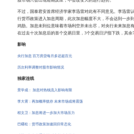
股市场只会出现短期反应，不会改变大的运行趋势。
不过，国泰君安首席经济学家李迅雷对此有不同意见。李迅雷
行货币政策进入加息周期，此次加息幅度不大，不会达到一步
鸡肋。加息未到位意味着市场利空并未出尽，对央行未来加息
在过去十次加息后的首个交易日里，3个交易日沪指下跌，其余
影响
央行加息 百万房贷每月多还超百元
历次利率调整对股市影响情况
独家连线
景学成： 加息对热钱流入影响有限
李大霄：再加概率犹存 未来市场或将震荡
程文卫：加息将进一步加大市场压力
巴曙松：货币政策加速回归常态化