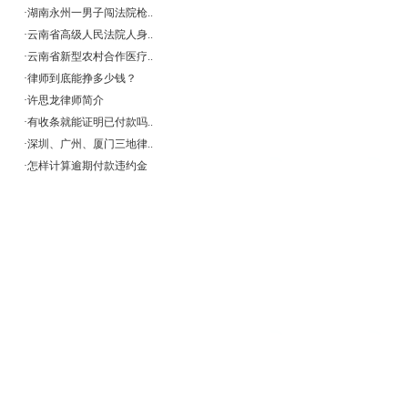
·
湖南永州一男子闯法院枪..
·
云南省高级人民法院人身..
·
云南省新型农村合作医疗..
）
·
律师到底能挣多少钱？
·
许思龙律师简介
·
有收条就能证明已付款吗..
·
深圳、广州、厦门三地律..
·
怎样计算逾期付款违约金