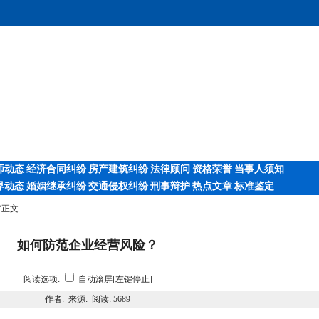
师动态
经济合同纠纷
房产建筑纠纷
法律顾问
资格荣誉
当事人须知
界动态
婚姻继承纠纷
交通侵权纠纷
刑事辩护
热点文章
标准鉴定
章正文
如何防范企业经营风险？
阅读选项:
自动滚屏[左键停止]
作者: 来源: 阅读:
5689