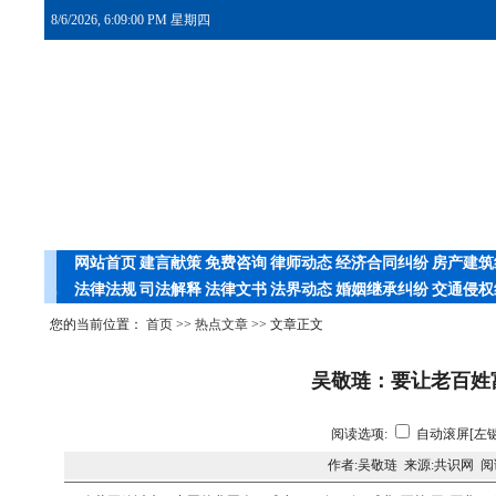
8/6/2026, 6:09:01 PM 星期四
网站首页
建言献策
免费咨询
律师动态
经济合同纠纷
房产建筑
法律法规
司法解释
法律文书
法界动态
婚姻继承纠纷
交通侵权
您的当前位置：
首页
>>
热点文章
>> 文章正文
吴敬琏：要让老百姓
阅读选项:
自动滚屏[左键
作者:吴敬琏 来源:共识网 阅