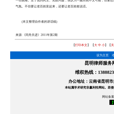
一些困难。至于说到民主、宪政问题，我认为一蹴而就不太可能，但要想
气氛。不但要让老百姓富起来，还要让老百姓敢说话。
(本文整理自作者的讲话稿)
来源:《同舟共进》2011年第2期
【
打印本文
】 【
大
中
小
】【
关
设为主页
|
昆明律师服务
维权热线
：138882
办公地址：云南省昆明市盘
本站属学术研究非赢利性网站。
若侵
网站备案