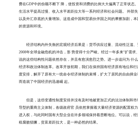
费在GDP中的份额不断下 降，使投资和消费的比例大大偏离了正常状态
生活水平提高过慢、收入水平差距拉大等一系列经济和社会问题。 外部
以及外汇存底的大量增加。这造成中国和贸易伙伴国之间的摩擦加剧，本
的资源和环境。
经济结构内外失衡的宏观经济后果是：货币供应过量、流动性泛滥、资
2008年全球金融危机的冲击，形 势变得十分严峻。经过一年多来“扩需求
说的这些结构性问题依然存在，并且有愈演愈烈之势。进一步追问为 什
经济和政治体制改革。改革开放初期，我们在保持国有经济原有地位和行
度安排，解开了原有大一统命令经济体制的束缚，扩大了居民的自由择业
而造就了中国经济的迅速崛 起。
但是，这些变通性制度安排并没有及时地被更加正式的法治体制和市场
导型的重商主义体制，各级政府官 员依然掌握着大量经济资源的配置权
进入权，与此同时国有大型企业在许多领域保持着垄断地位。可以说，经
租腐败猖獗，贫富差距拉大，是一种必然的结果。