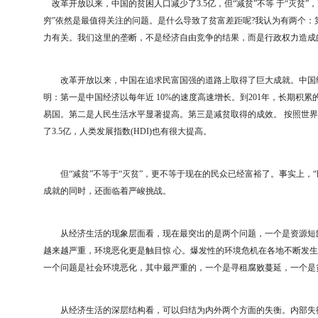
改革开放以来，中国的贫困人口减少了3.5亿，但“减贫”不等 于“灭贫
穷”依然是最值得关注的问题。是什么导致了贫富差距呢?我认为有两个：
力有关。我们这里的垄断，不是经济自由竞争的结果，而是行政权力造成
改革开放以来，中国在追求民富国强的道路上取得了巨大成就。中国经
明：第一是中国经济以每年近 10%的速度高速增长。到201年，长期积
易国。第二是人民生活水平显著提高。第三是减贫取得的成效。 按照世
了3.5亿，人类发展指数(HDI)也有很大提高。
但“减贫”不等于“灭贫”，更不等于现在的民众已经富裕了。事实上，“
成就的同时，还面临着严峻挑战。
从经济生活的现象层面看，现在最突出的是两个问题，一个是资源短缺
越来越严重，环境恶化更是触目惊 心。爆发性的环境危机在各地不断发
一个问题是社会环境恶化，其中最严重的，一个是寻租腐败蔓延，一个是
从经济生活的深层结构看，可以归结为内外两个方面的失衡。内部失衡