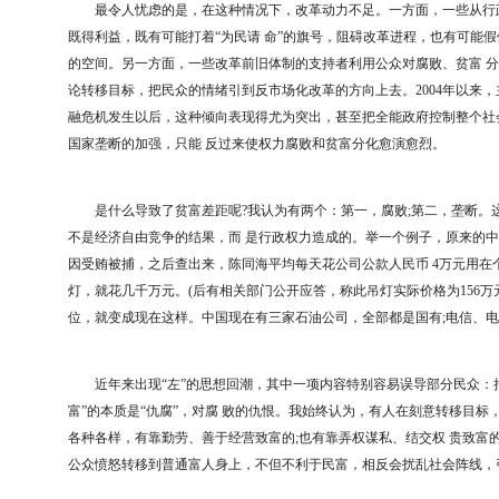
最令人忧虑的是，在这种情况下，改革动力不足。一方面，一些从行政
既得利益，既有可能打着“为民请 命”的旗号，阻碍改革进程，也有可能假
的空间。另一方面，一些改革前旧体制的支持者利用公众对腐败、贫富 
论转移目标，把民众的情绪引到反市场化改革的方向上去。2004年以来
融危机发生以后，这种倾向表现得尤为突出，甚至把全能政府控制整个社
国家垄断的加强，只能 反过来使权力腐败和贫富分化愈演愈烈。
是什么导致了贫富差距呢?我认为有两个：第一，腐败;第二，垄断。
不是经济自由竞争的结果，而 是行政权力造成的。举一个例子，原来的中石化
因受贿被捕，之后查出来，陈同海平均每天花公司公款人民币 4万元用在
灯，就花几千万元。(后有相关部门公开应答，称此吊灯实际价格为156万
位，就变成现在这样。中国现在有三家石油公司，全部都是国有;电信、
近年来出现“左”的思想回潮，其中一项内容特别容易误导部分民众：把
富”的本质是“仇腐”，对腐 败的仇恨。我始终认为，有人在刻意转移目
各种各样，有靠勤劳、善于经营致富的;也有靠弄权谋私、结交权 贵致富
公众愤怒转移到普通富人身上，不但不利于民富，相反会扰乱社会阵线，