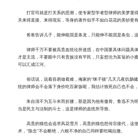
打官司就是打关系的思潮，使专家型学者型律师的美梦显得
关来得直接、来得现实，等身的著作似乎不如白花花的美钞更
爸爸告诉儿子，能伸能屈是条龙，只能伸不能屈是条虫，这
律师千万不要被高贵血统论所迷惑，在中国要具体问题具体
才是主流，不要眼中只有贵族没有平民，只妄想沦为富翁的小
可以汇成江河。
俗话说，说着容易做着难，俺家的“咪子猫”几天几夜饥肠辘
统的律师会不会落下身价吃百家饭呢，我估计致死自己也不会
朱自清不为五斗米而折腰，那是因为他有傲骨。鲁迅不为明
当是民主与法制的斗士，这是律师的血统所导致。
高贵的猫也会追求风花雪月，高贵的猫也想传宗接代，这使动
术，“陈念”不会断绝，六根不净的自己同样要吃喝拉撒。