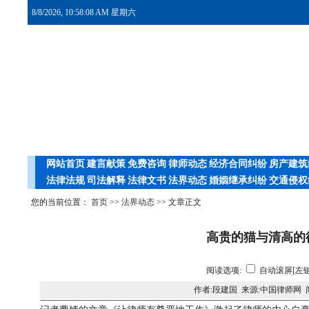
8/8/2026, 10:58:09 AM 星期六
网站首页
建言献策
免费咨询
律师动态
经济合同纠纷
房产建筑
法律法规
司法解释
法律文书
法界动态
婚姻继承纠纷
交通侵权
您的当前位置：
首页
>>
法界动态
>> 文章正文
高贵的猫与清高的
阅读选项:
自动滚屏[左键
作者:段建国 来源:中国律师网 