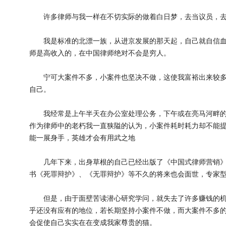
许多律师与我一样在不切实际的做着白日梦，去当议员，去
我是标准的北漂一族，从进京发展的那天起，自己就自信血
师是高收入的，在中国律师绝对不会是穷人。
宁可大案件不多，小案件也坚决不做，这使我富裕出来较多
自己。
我经常是上午半天在办公室处理公务，下午或在亮马河畔的
作为律师中的老朽我一直狭隘的认为，小案件耗时耗力却不能
能一展身手，英雄才会有用武之地
几年下来，出身草根的自己已经出版了《中国式律师营销》
书《死罪辩护》、《无罪辩护》等不久的将来也会面世，专家
但是，由于面壁苦读潜心研究学问，就失去了许多赚钱的机
乎还没有应有的地位，若长期坚持小案件不做，而大案件不多
会促使自己实实在在变成我家尊贵的猫。