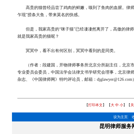
高贵的猫曾经品尝了鸡肉的鲜嫩，嗅到了鱼肉的血腥。律师也
乍现”捞条大鱼，带来莫名的快感。
但是，我家高贵的“咪子猫”已经凄凄然离开了，高傲的律师会
就是我家高贵的猫呢？
冥冥中，看不出有何区别，冥冥中看到的是同类。
（作者：段建国，开物律师事务所北京分所副主任，北京市
专业委员会委员，中国法学会法律文书学研究会理事，北京律
杂志、《中国律师网》特约评论员，邮箱：djglawyer@126.com
【
打印本文
】 【
大
中
小
】【
关
设为主页
|
昆明律师服务