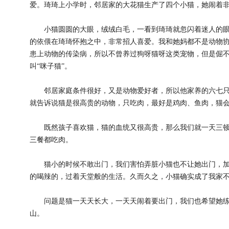
爱。琦琦上小学时，邻居家的大花猫生产了四个小猫，她闹着
小猫圆圆的大眼，绒绒白毛，一看到琦琦就忽闪着迷人的眼
的依偎在琦琦怀抱之中，非常招人喜爱。我和她妈都不是动物
患上动物的传染病，所以不曾养过狗呀猫呀这类宠物，但是倔
叫“咪子猫”。
邻居家庭条件很好，又是动物爱好者，所以他家养的六七只
就告诉说猫是很高贵的动物，只吃肉，最好是鸡肉、鱼肉，猫
既然孩子喜欢猫，猫的血统又很高贵，那么我们就一天三顿
三餐都吃肉。
猫小的时候不敢出门，我们害怕弄脏小猫也不让她出门，加
的喝辣的，过着天堂般的生活。久而久之，小猫确实成了我家
问题是猫一天天长大，一天天闹着要出门，我们也希望她练
山。