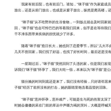
我家有前后院，也有前后门。谁知，“咪子猫”作为家庭成员
放出，还是从前门放出，也或是从窗子放出，纵然是爬高楼，
“咪子猫”从不吃野外的生冷食物，一到饭点就会及时回家就
回，“咪子猫”也会可怜巴巴的等着我们回来，似乎是在等待我
干不净东西带来疾病的担忧就少了许多。
随着“咪子猫”愈日长大，她也到了恋爱季节，所以“儿大不由
几天不曾回家，我们找了好远，也找了好长时间，最后还是没
一星期过后，“咪子猫”突然回到了久违的家，但是我们发现“
诉我们“咪子猫”怀孕了，我们大吃一惊，本来以为“咪子猫”是
猫分娩的时间到底还是来了，我们没有经验，只好请邻居来帮
子猫”经历了前所没有的打击，她的眼睛里饱含着晶莹的泪珠。
“咪子猫”意外怀孕，意外难产，可能是生与死的伤害太深了
时她会傻傻的呆在门前的草丛中声嘶力竭的哭叫，大概是呼喊