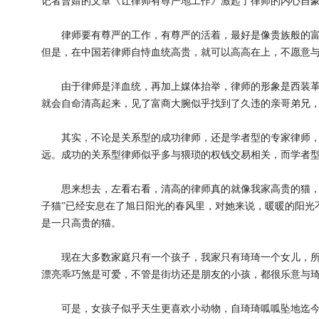
记者曹婧的文章《让律师有尊严地工作》激起了律师的内心自
律师要有尊严的工作，有尊严的活着，最好是像贵族般的富
但是，在中国若律师自恃血统高贵，就可以高高在上，不愿意
由于律师是洋血统，再加上媒体抬举，律师的形象是西装革
就会自命清高起来，见了富商大腕似乎找到了久违的亲哥弟兄
其实，不论是关系型的成功律师，还是学者型的专家律师，
远。成功的关系型律师似乎多与猥琐的权钱交易相关，而学者
思来想去，左看右看，清高的律师真的就像我家高贵的猫，虽
子猫”已经安息在了旭日阳光的春风里，对她来说，暖暖的阳光
是一只高贵的猫。
现在大多数家庭只有一个孩子，我家只有琦琦一个女儿，所
漂亮乖巧煞是可爱，不管是街坊还是朋友的小孩，都很乐意与
可是，女孩子似乎天生更喜欢小动物，自琦琦呱呱坠地迄今