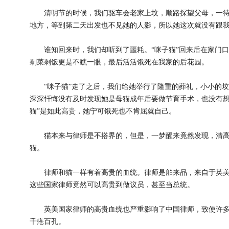
清明节的时候，我们驱车会老家上坟，顺路探望父母，一待就
地方，等到第二天出发也不见她的人影，所以她这次就没有跟
谁知回来时，我们却听到了噩耗。“咪子猫”回来后在家门口
剩菜剩饭更是不瞧一眼，最后活活饿死在我家的后花园。
“咪子猫”走了之后，我们给她举行了隆重的葬礼，小小的坟
深深忏悔没有及时发现她是母猫成年后要做节育手术，也没有想
猫”是如此高贵，她宁可饿死也不肯屈就自己。
猫本来与律师是不搭界的，但是，一梦醒来竟然发现，清高
猫。
律师和猫一样有着高贵的血统。律师是舶来品，来自于英美
这些国家律师竟然可以高贵到做议员，甚至当总统。
英美国家律师的高贵血统也严重影响了中国律师，致使许多
千疮百孔。