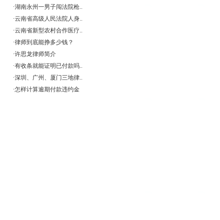
·
湖南永州一男子闯法院枪..
·
云南省高级人民法院人身..
·
云南省新型农村合作医疗..
·
律师到底能挣多少钱？
·
许思龙律师简介
·
有收条就能证明已付款吗..
·
深圳、广州、厦门三地律..
·
怎样计算逾期付款违约金