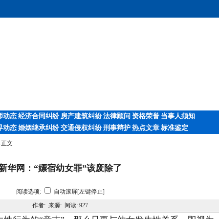
师动态
经济合同纠纷
房产建筑纠纷
法律顾问
资格荣誉
当事人须知
界动态
婚姻继承纠纷
交通侵权纠纷
刑事辩护
热点文章
标准鉴定
章正文
新华网：“嫖宿幼女罪”该废除了
阅读选项:
自动滚屏[左键停止]
作者: 来源: 阅读:
927