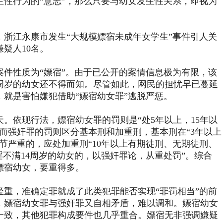
生性行为的“意志”，那么只要与幼女发生性关系，即视为
江永康市发生“大规模嫖宿未成年女学生”事件引人关
疑人10名。
性质为“嫖宿”。由于已公开的案情信息极为有限，该
4周岁的幼女还不得而知。尽管如此，网民的担忧早已蔓延
，就是害怕嫌犯借助“嫖宿幼女罪”逃脱严惩。
依现行法，嫖宿幼女罪的罚则是“处5年以上，15年以
而强奸罪的罚则区分基本刑和加重刑，基本刑在“3年以上
情节严重的，应处加重刑“10年以上有期徒刑、无期徒刑、
淫不满14周岁的幼女的，以强奸罪论，从重处罚”。综合
嫖宿幼女，要重得多。
，准确定罪就成了此类犯罪能否实现“罪罚相当”的前
，嫖宿幼女罪与强奸罪又自相矛盾，难以调和。嫖宿幼女
一致，其他犯罪构成要件也几乎重合。嫖宿无非强调嫌疑