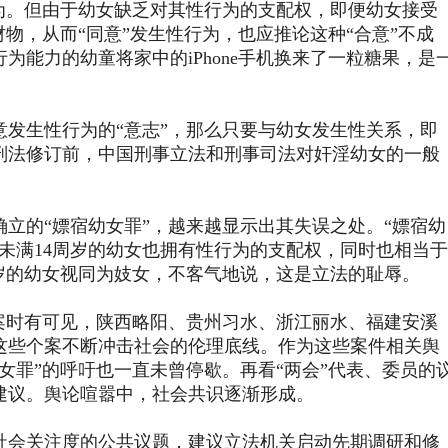
行为。但由于幼女缺乏对其性行为的支配权，即便幼女接受
财物，从而“同意”发生性行为，也应推论这种“合意”不成
为能力的幼童将家中的iPhone手机换来了一粒糖果，是
生性行为的“意志”，那么只要与幼女发生性关系，即
年刑法修订前，中国刑事立法和刑事司法对奸淫幼女的一般
立的“嫖宿幼女罪”，越来越显示出其失误之处。“嫖宿幼
未满14周岁的幼女也拥有性行为的支配权，同时也相当于
周岁的幼女视同为妓女，不客气地说，这是立法的耻辱。
时有可见，陕西略阳、贵州习水、浙江丽水、福建安溪
这些个案不断冲击社会的伦理底线。作为这些案件相关舆
女罪”的呼吁也一直未曾停歇。再看“两会”代表、委员的
建议。舆论喧嚣中，社会共识逐渐形成。
会关注度的公共议题，建议立法机关启动先期调研和修