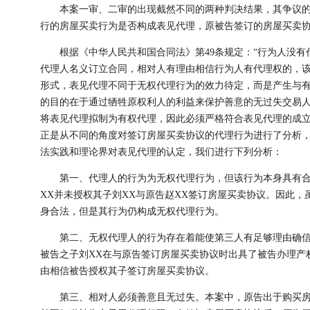
本案一审、二审的出现截然不同的两种判决结果，其争议的焦
行的房屋买卖行为是否构成表见代理，原被告签订的房屋买卖协
根据《中华人民共和国合同法》第49条规定：“行为人没有
代理人名义订立合同，相对人有理由相信行为人有代理权的，该
形式，表见代理不同于无权代理行为的效力待定，而是产生与
的目的在于通过牺牲原权利人的利益来保护善意的无过失交易
将表见代理拟制为有权代理，因此必须严格符合表见代理的成
正是从不同的角度对签订房屋买卖协议的代理行为进行了分析
法实践和理论界对表见代理的认定，我们进行下列分析：
第一、代理人的行为为无权代理行为，但该行为本身具有合
XX并未授权其子刘XX与原告赵XX签订房屋买卖协议。因此，
身合法，但是其行为仍构成无权代理行为。
第二、无权代理人的行为存在着能使第三人有足够理由确信
被告之子刘XX在与原告签订房屋买卖协议时出具了被告办理产
由相信被告授权其子签订房屋买卖协议。
第三、相对人必须善意且无过失。本案中，原告出于购买房