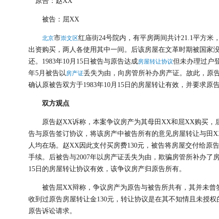
原告：赵XX
被告：屈XX
市
红庙街24号院内，有平房两间共计21.1平方米
北京
崇文区
出资购买，两人各使用其中一间。后该房屋在文革时期被国家没收
还。1983年10月15日被告与原告达成
但未办理过户登
房屋转让协议
年5月被告以
丢失为由，向房管所补办房产证。故此，原告于
房产证
确认原被告双方于1983年10月15日的房屋转让有效，并要求原
双方观点
原告赵XX诉称，本案争议房产为其母田XX和屈XX购买，后田XX
告与原告签订协议，将该房产中被告所有的意见房屋转让与田XX
人均在场。赵XX因此支付买房费130元，被告将房屋交付给原
手续。后被告与2007年以房产证丢失为由，欺骗房管所补办了房
15日的房屋转让协议有效，该争议房产归原告所有。
被告屈XX辩称，争议房产为原告与被告所共有，其并未曾签
收到过原告房屋转让金130元，转让协议是在其不知情且未授权
原告诉讼请求。