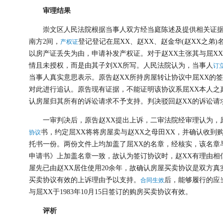
审理结果
崇文区人民法院根据当事人双方经当庭陈述及提供相关证据，
南方2间，
登记登记在屈XX、赵XX、赵金华(赵XX之弟)
产权证
以房产证丢失为由，申请补发产权证。对于赵XX主张其与屈X
情且未授权，而是由其子刘XX所写。人民法院认为，当事人
订
当事人真实意思表示。原告赵XX所持房屋转让协议中屈XX的
对此进行追认。原告现有证据，不能证明该协议系屈XX本人之
认房屋归其所有的诉讼请求不予支持。判决驳回赵XX的诉讼请
一审判决后，原告赵XX提出上诉，二审法院经审理认为，原告
书，约定屈XX将将房屋卖与赵XX之母田XX，并确认收到购
协议
托书一份。两份文件上均加盖了屈XX的名章，经核实，该名章与
申请书》上加盖名章一致，故认为签订协议时，赵XX有理由相
屋先已由赵XX居住使用20余年，故确认房屋买卖协议是双方真
买卖协议有效的上诉理由予以支持。
后，能够履行的应
合同生效
与屈XX于1983年10月15日签订的购房买卖协议有效。
评析