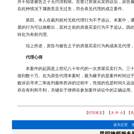
并不知道被告之子无代理权限。在签订房屋买卖协议后，原告履
在此种情况下属善意且无过失，符合表见代理的成立要件。
第四、本人在裁判前对无权代理行为不予追认。本案中，通过
屋的行为可以推断出，其对之前的房屋买卖行为不予追认。因
转化为有权代理。
综上所述，原告与被告之子的房屋买卖行为构成表见代理，
代理心得
本案件的起因是上世纪八十年代的一次房屋买卖行为。三十年
值到数十万。在为原告代理本案时，最为棘手的是案件时间过
败诉后寻求二审改判最终胜诉的过程中，凭借的也是时间久远
存在有利和不利，关键在于律师在参加案件诉讼中的正确运用
【
打印本文
】 【
大
中
小
】【
关
设为主页
|