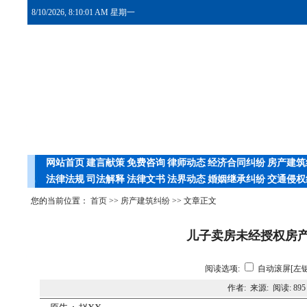
8/10/2026, 8:10:02 AM 星期一
网站首页
建言献策
免费咨询
律师动态
经济合同纠纷
房产建筑
法律法规
司法解释
法律文书
法界动态
婚姻继承纠纷
交通侵权
您的当前位置：
首页
>>
房产建筑纠纷
>> 文章正文
儿子卖房未经授权房
阅读选项:
自动滚屏[左键
作者: 来源: 阅读:
895