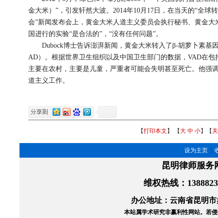
金大米）”，引发轩然大波。2014年10月17日，在当天的“
会”新闻发布会上，黄金大米人道主义委员会执行秘书、黄金大米工程负
国进行的实验“是合法的”，“没有任何问题”。
Dubock博士告诉澎湃新闻，黄金大米转入了β-胡萝卜素基
AD）。根据世界卫生组织以及中国卫生部门的数据，VAD在
主要在农村，主要是儿童，严重者可能会失明甚至死亡。他强
道主义工作。
【
打印本文
】 【
大
中
小
】【
关
设为主页
|
昆明律师服务
维权热线
：138882
办公地址：云南省昆明市盘
本站属学术研究非赢利性网站。
若侵