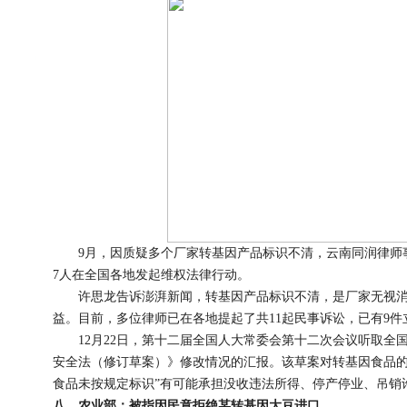
9月，因质疑多个厂家转基因产品标识不清，云南同润律师事
7人在全国各地发起维权法律行动。
许思龙告诉澎湃新闻，转基因产品标识不清，是厂家无视消
益。目前，多位律师已在各地提起了共11起民事诉讼，已有9件
12月22日，第十二届全国人大常委会第十二次会议听取全
安全法（修订草案）》修改情况的汇报。该草案对转基因食品的
食品未按规定标识”有可能承担没收违法所得、停产停业、吊销
八、农业部：被指因民意拒绝某转基因大豆进口