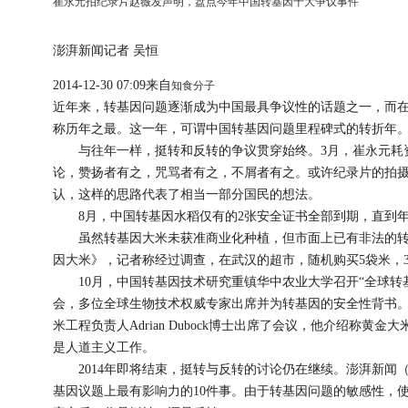
崔永元拍纪录片赵薇发声明，盘点今年中国转基因十大争议事件
澎湃新闻记者 吴恒
2014-12-30 07:09来自
知食分子
近年来，转基因问题逐渐成为中国最具争议性的话题之一，而在即
称历年之最。这一年，可谓中国转基因问题里程碑式的转折年
与往年一样，挺转和反转的争议贯穿始终。3月，崔永元耗
论，赞扬者有之，咒骂者有之，不屑者有之。或许纪录片的拍
认，这样的思路代表了相当一部分国民的想法。
8月，中国转基因水稻仅有的2张安全证书全部到期，直到年
虽然转基因大米未获准商业化种植，但市面上已有非法的转
因大米》，记者称经过调查，在武汉的超市，随机购买5袋米，
10月，中国转基因技术研究重镇华中农业大学召开“全球转
会，多位全球生物技术权威专家出席并为转基因的安全性背书
米工程负责人Adrian Dubock博士出席了会议，他介绍称黄
是人道主义工作。
2014年即将结束，挺转与反转的讨论仍在继续。澎湃新闻（www.
基因议题上最有影响力的10件事。由于转基因问题的敏感性，