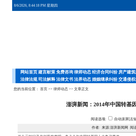
8/6/2026, 8:44:19 PM 星期四
网站首页
建言献策
免费咨询
律师动态
经济合同纠纷
房产建筑
法律法规
司法解释
法律文书
法界动态
婚姻继承纠纷
交通侵权
您的当前位置：
首页
>>
律师动态
>> 文章正文
澎湃新闻：2014年中国转基
阅读选项:
自动滚屏[左键
作者: 来源:澎湃新闻网 阅