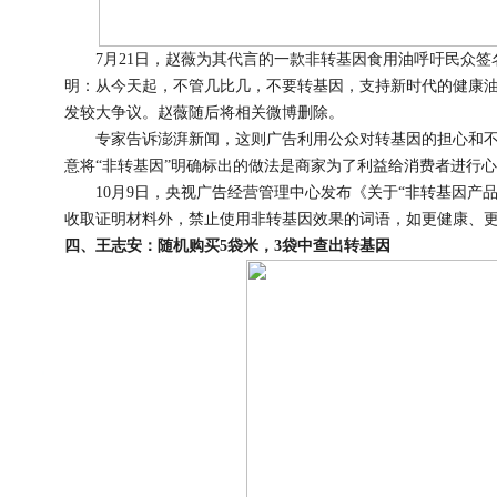
7月21日，赵薇为其代言的一款非转基因食用油呼吁民众签
明：从今天起，不管几比几，不要转基因，支持新时代的健康油
发较大争议。赵薇随后将相关微博删除。
专家告诉澎湃新闻，这则广告利用公众对转基因的担心和不了
意将“非转基因”明确标出的做法是商家为了利益给消费者进行
10月9日，央视广告经营管理中心发布《关于“非转基因产品
收取证明材料外，禁止使用非转基因效果的词语，如更健康、更
四、王志安：随机购买5袋米，3袋中查出转基因