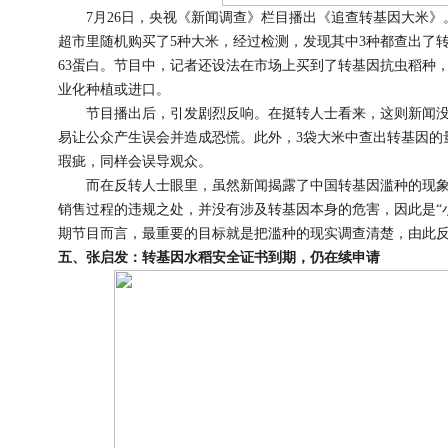
7月26日，央视《新闻调查》栏目播出《追查转基因大米》
超市里随机购买了5种大米，经过检测，发现其中3种都查出了转
63蛋白。节目中，记者还设法在市场上买到了转基因抗虫稻种
业化种植或进口。
节目播出后，引发剧烈反响。在挺转人士看来，这则新闻没
易让公众产生误会并造成恐慌。此外，3袋大米中查出转基因的
瑕疵，同样会误导观众。
而在反转人士眼里，虽然新闻揭露了中国转基因滥种的现象
销售过程的违规之处，并没有涉及转基因本身的危害，因此是“
期节目而言，最重要的目标就是把滥种的现实调查清楚，由此反
五、张启发：转基因水稻安全证书到期，仍在续申请