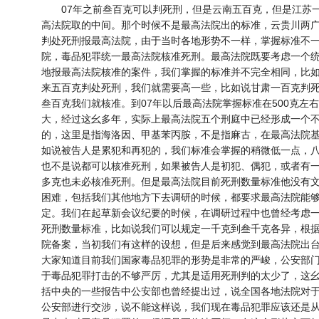
07年之前叁百克可以判死刑，但是云南五百克，但是江苏一
高法院取的中间。那个时候不是最高法院出的标准，云贵川两
判处死刑报最高法院，由于当时各地形势不一样，掌握标准不一
院，毒品犯罪统一最高法院核准死刑。最高法院既要考虑一个
地报最高法院核准的案件，我们掌握的标准并不完全相同，比
来五百克判处死刑，我们就需要高一些，比如说甘肃一百克判
叁百克我们就核准。到07年以后最高法院掌握标准在500克左
大，经过这幺多年，实际上最高法院五个刑庭中已经形成一个
的，这里是指海洛因、甲基苯丙胺，不是指麻古，在最高法院
如说被告人是累犯和再犯的，我们标准会掌握的稍微低一点，
也不是说都可以核准死刑，如果被告人是初犯、偶犯，或者有
多克也未必核准死刑。但是最高法院目前死刑数量标准他没有
困难，包括我们其他地方下去调研的时候，都要求最高法院能
定。我们在起草新会议纪要的时候，在调研过程中也曾经考虑
死刑数量标准，比如说我们可以规定一千克到叁千克各异，根
院备案，当初我们有这样的设想，但是后来感觉到最高法院出
大家知道目前我们国家毒品犯罪的形势是非常的严峻，公安部
于毒品犯罪打击的不够严厉，尤其是适用死刑判的太少了，这
括中央的一些报告中公安部也曾经提出过，说全国各地法院对
公安部进行交涉，说不能这样说，我们现在毒品犯罪应该还是