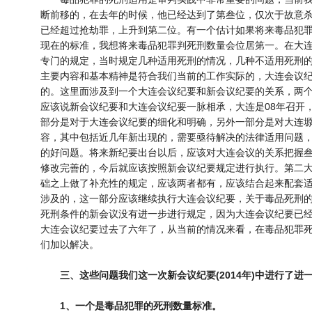
断前移的，在去年的时候，他已经达到了第叁位，仅次于故意
已经超过抢劫罪，上升到第二位。有一个估计如果将来毒品犯
现在的标准，我想将来毒品犯罪判死刑数量会位居第一。在大
专门的规定，当时规定几种适用死刑的情况，几种不适用死刑
主要内容和基本精神是符合我们当前的工作实际的，大连会议
的。这里面涉及到一个大连会议纪要和新会议纪要的关系，两个
应该说新会议纪要和大连会议纪要一脉相承，大连是08年召开
部分是对于大连会议纪要的细化和明确，另外一部分是对大连
容，其中包括近几年新出现的，需要亟待解决的法律适用问题
的好问题。将来新纪要出台以后，应该对大连会议的关系把握
修改完善的，今后就应该按照新会议纪要规定进行执行。第二
础之上做了补充性的规定，应该两者都有，应该结合起来配套适
涉及的，这一部分应该继续执行大连会议纪要，关于毒品死刑
死刑条件的新会议没有进一步进行规定，因为大连会议纪要已
大连会议纪要过去了六年了，从当前的情况来看，在毒品犯罪
们加以解决。
三、这些问题我们这一次新会议纪要(2014年)中进行了进
1、一个是毒品犯罪的死刑数量标准。