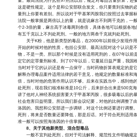
量。最高法院为什幺在97刑法以后，规定对毒品含量折算，还
这是硬性规定。这个是和公安部联合发文，你只要查到实物的
量刑上你要有差别。所以说对于甲基苯丙胺我们按照过去掌握
法院一般掌握是两倍以上的量，就是说麻古不到两千克的，一
个2-3倍的量，麻古高于冰毒两到叁倍，具体各地可以根据各
有五千克以上不判处死刑。一般的地方两叁千克就判处死刑。
关于K粉，他是新类型的毒品，在2000年以前很少发现作
开始的时候对他的性质，包括公安部、最高法院对这个认识是
物，不是一类。所以那个时候是没有适用死刑的，在07年以前
定它的定罪量刑标准。到了07年以后，它蔓延日益严重，我国
当时对于它的认识还是有一点保守，当时药物折算表规定的是它
解释办理毒品案件适用法律的若干意见，他规定的数量标准和海
倍，当时对他的危害作用认识不够。后来在实践当中，感到他的
处死刑，现在我们核准标准是10公斤，后来折合出来是500克
讲了他对人神经系统损害要大于甲基苯丙胺，很多吸毒以后的
社会危害日益明显。所以我们新会议纪要，对他的比例调整了由2
洛因的。我想和公安部进一步调研，对这个比例还要进行调整
死刑，将来是否数量还要降低，那是后话。对于符合死刑适用条
准一般可以按照海洛因的十倍掌握。
8、关于其他新类型、混合型毒品
一般不宜判处死刑，但对于司法解释、规范性文件明确规定