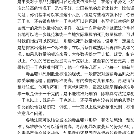
是中央对于毒品犯罪的口径还是要依法严惩，在这个形势之下
准比较高的情况下，恐怕不好。全国各地的差异比较大，比如
问题，你们基本可以掌握这个尺度，但是有些地方就不行，你
五千克，还有很多地方一千克就可以判死刑，甚至浙江掌握的
国统一的死刑数量标准的条件，在这一次新会议中就把这个拿
各地可以进一步规范和统一当地实际掌握的死刑数量标准。可
时我们指出可以探索进一步细化死刑数量标准，设定有一定层
是想探索出这样一个标准来，在以后条件成熟以后再作出具体
况，如果从数量的标准来看，大多数省份对于走私、贩卖、制
以上。个别的省份已经提高两千克以上。甚至有的省份更高，
果按照一千克标准判死刑，他一年得杀几百人，他每一年缴获
毒品犯罪死刑数量标准的现状。一般情况对运输毒品判处死
除受雇佣运输，他的标准更高。有的省份对具有累犯、再犯情
相对较低。他可能不到一千克就判死刑。最高法院掌握的标准
毒一般是低于一千克的，是不能核准死刑的，除非具有法定累
一千克以上，既是是一千克以上，还要看他有没有其他的从宽
你比如说他就是初犯、偶犯，一千克以上也未必核准死刑，标
注意几个问题。
各地法院可以结合当地的毒品犯罪形势，和依法惩治、预防
准，标准较低的可以适当提高。毒品犯罪发展蔓延的势头很勐
的毒品案件会越来越多，如果我们还是固守在塬有的数量标准