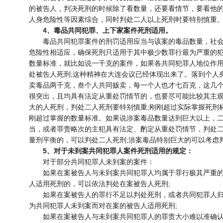
的被告人，判决死刑的时候除了看数量，还要看情节，要看他
人身危险性等因素综合，同时判处二人以上死刑时要特别慎重
4、毒品共同犯罪、上下家案件死刑适用。
毒品共同犯罪案件的刑罚适用应当与该案的毒品数量，社会
危险性相适应，确保死刑只适用于其中极少数罪行最为严重的犯
数量标准，就比如说一千克的案件，如果各共同犯罪人地位作
处被告人死刑;这种精神在大连会议已经体现出来了。落到个人
卖毒品两千克，叁个人共同贩卖，每一个人也才七百克，这几
很突出，且均具有法定从重处罚情节的，也要尽可能比较其主
大的人死刑，判处二人死刑要特别慎重;刚刚超过实际掌握死刑
刚超过掌握的数量标准。如果说涉案毒品数量达到巨大以上，
当，或者罪责略次的主犯具有法定、酌定从重处罚情节，判处
量刑平衡的，可以判处二人死刑;涉案毒品特别巨大的可以考虑
5、对于未到案共同犯罪人案件死刑适用的规定：
对于部分共同犯罪人未到案的案件：
如果在案被告人与未到案共同犯罪人均属于罪行极其严重的
人适用死刑的，可以依法判处在案被告人死刑;
如果在案被告人的罪行不足以判处死刑，或者共同犯罪人归
为共同犯罪人未到案而对在案的被告人适用死刑;
如果在案被告人与未到案共同犯罪人的罪责大小难以准确认