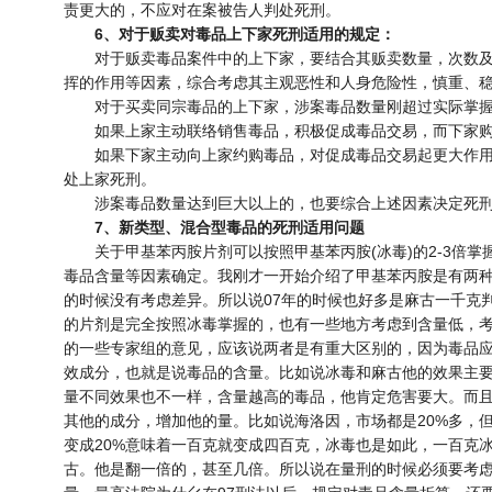
责更大的，不应对在案被告人判处死刑。
6、对于贩卖对毒品上下家死刑适用的规定：
对于贩卖毒品案件中的上下家，要结合其贩卖数量，次数及
挥的作用等因素，综合考虑其主观恶性和人身危险性，慎重、稳
对于买卖同宗毒品的上下家，涉案毒品数量刚超过实际掌握
如果上家主动联络销售毒品，积极促成毒品交易，而下家购入
如果下家主动向上家约购毒品，对促成毒品交易起更大作用
处上家死刑。
涉案毒品数量达到巨大以上的，也要综合上述因素决定死刑
7、新类型、混合型毒品的死刑适用问题
关于甲基苯丙胺片剂可以按照甲基苯丙胺(冰毒)的2-3倍掌
毒品含量等因素确定。我刚才一开始介绍了甲基苯丙胺是有两
的时候没有考虑差异。所以说07年的时候也好多是麻古一千克
的片剂是完全按照冰毒掌握的，也有一些地方考虑到含量低，
的一些专家组的意见，应该说两者是有重大区别的，因为毒品
效成分，也就是说毒品的含量。比如说冰毒和麻古他的效果主
量不同效果也不一样，含量越高的毒品，他肯定危害要大。而
其他的成分，增加他的量。比如说海洛因，市场都是20%多，但
变成20%意味着一百克就变成四百克，冰毒也是如此，一百克
古。他是翻一倍的，甚至几倍。所以说在量刑的时候必须要考