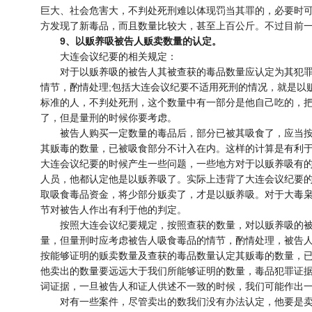
巨大、社会危害大，不判处死刑难以体现罚当其罪的，必要时
方发现了新毒品，而且数量比较大，甚至上百公斤。不过目前
9、以贩养吸被告人贩卖数量的认定。
大连会议纪要的相关规定：
对于以贩养吸的被告人其被查获的毒品数量应认定为其犯罪
情节，酌情处理;包括大连会议纪要不适用死刑的情况，就是以
标准的人，不判处死刑，这个数量中有一部分是他自己吃的，
了，但是量刑的时候你要考虑。
被告人购买一定数量的毒品后，部分已被其吸食了，应当按
其贩毒的数量，已被吸食部分不计入在内。这样的计算是有利
大连会议纪要的时候产生一些问题，一些地方对于以贩养吸有
人员，他都认定他是以贩养吸了。实际上违背了大连会议纪要
取吸食毒品资金，将少部分贩卖了，才是以贩养吸。对于大毒
节对被告人作出有利于他的判定。
按照大连会议纪要规定，按照查获的数量，对以贩养吸的被
量，但量刑时应考虑被告人吸食毒品的情节，酌情处理，被告
按能够证明的贩卖数量及查获的毒品数量认定其贩毒的数量，
他卖出的数量要远远大于我们所能够证明的数量，毒品犯罪证
词证据，一旦被告人和证人供述不一致的时候，我们可能作出
对有一些案件，尽管卖出的数我们没有办法认定，他要是卖