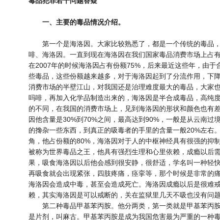
毒品犯罪若干问题答疑
一、主要的毒品情况介绍。
第一个是海洛因。大家比较熟悉了，都是一个传统的毒品，
啡、海洛因。一直到现在海洛因在我们国家毒品消费市场上占
在2007年的时候海洛因占有份额75%，后来最近这些年，由
些毒品，这些份额越来越多，对于海洛因起到了分流作用，下降
消费市场的半壁江山，对我国还是治理难度最大的毒品，大家
吗啡，再加入化学品制造出来的，海洛因是半合成毒品，高纯
的不同，在我国的消费市场上，见到海洛因的形状和颜色也有
因他含量是30%到70%之间，最高达到90%，一般是从云南
的搀杂一些东西，到真正的吸毒者的手里的含量一般20%左右
角，他占份额的80%，海洛因对于人的中枢神经具有很强的抑
被称为世界毒品之王，他具有强烈生理和心里依赖，成瘾以后
果，吸食海洛因以后他会感到很安静，很舒适，学名叫一种轻
再吸食就会出现紧张，四肢疼痛，痉挛等，那个时候是非常的
海洛因会造成中毒，甚至会造成死亡。海洛因成瘾以后是很难
赖，其实海洛因是可以戒断的，关在监狱里几天不吸也没有问
第二种毒品甲基苯丙胺。他分两类，第一类就是甲基苯丙胺
是片剂，叫麻古。甲基苯丙胺是成为我国危害最为严重的一种毒品。