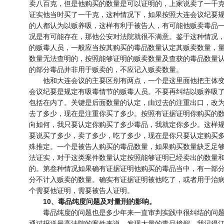
卖八百克，但是他购买的数量是可以证明的，上家说卖了一千
证实他当时买了一千克，这种情况下，如果按照大连会议纪要
的人都认为以贩养吸，这样有利于被告人，有可能他贩卖毒品
况是有可能存在，那他公安对法院就很不满意。鉴于这种情况
的贩毒人员，一般应当按其购买的毒品数量认定其贩卖数量，量
数量无法查明的，按照能够证明的贩卖数量及查获的毒品数量
的部分毒品并非用于贩卖的，不应记入贩卖数量。
他和大连会议的主要区别有两点，一个是这里面他把主体变
会议纪要是规定有吸毒情节的贩毒人员。不要再纠结以贩养吸
包括在内了。关键是后面数量的认定，由过去的注重出口，改
去了多少，现在是注重你买了多少。按照有证据证明你购买的
向如何，我只要认定你购买了多少毒品，我就定你多少。这样
要说买了多少，卖了多少，吃了多少，现在是你只要认定购买
殊推定。一个是被告人购买的毒品数量，如果购买数量缺乏足
法证实，对于这类案件数量认定按照能够证明已经卖出的数量
的。第叁种情况如果确有证据证明他购买的毒品当中，有一部
分不计入贩卖的数量。确实有证据证明被他吃了，或者用于治
个需要他证明，需要被告人证明。
10、毒品纯度问题及对量刑的影响。
毒品纯度的问题也是多少年来一直审判实践中很纠结的问题
通过报送最高法院的案件来说，发现大量的毒品掺假，我记得