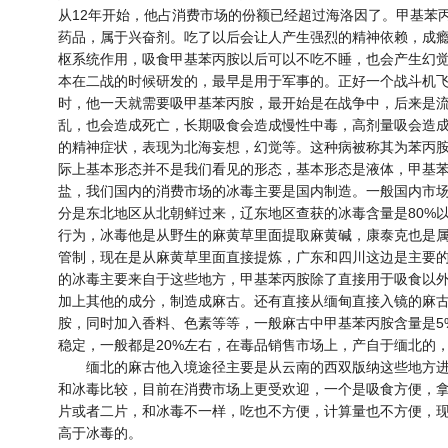
从12年开始，他占消费市场的份额已经超过海洛因了。甲基苯
药品，属于兴奋剂。吃了以后会让人产生强烈的精神依赖，成
枢系统作用，吸食甲基苯丙胺以后可以不吃不睡，也会产生幻
本在二战的时候研发的，最早是用于军事的。正好一个战斗机
时，他一天就需要吸甲基苯丙胺，最开始是在战争中，后来是
乱，也会造成死亡，长期吸食会造成慢性中毒，高剂量吸会造
的精神症状，表现为北海妄想，幻觉等。这种病被称其为苯丙
际上基本形态并不是我们看见的形态，基本形态是液体，甲基
盐，我们国内的消费市场的冰毒主要是国内制造。一般国内市场自
分是东北地区从北朝鲜过来，辽东地区查获的冰毒含量是80%
行为，冰毒他是从野生的麻黄草里面提取麻黄碱，康泰克也是
管制，现在是从麻黄草里面直接提炼，广东和四川这边是主要
的冰毒主要来自于这些地方，甲基苯丙胺除了直接用于吸食以
加上其他的成分，制造成麻古。还有直接从缅甸直接入镜的麻
胺，同时加入香料、色素等等，一般麻古中甲基苯丙胺含量是5
稳定，一般都是20%左右，在毒品销售市场上，产自于缅北的
缅北的麻古他入境途径主要是从云南的西双版纳这些地方进
和冰毒比较，目前在消费市场上更受欢迎，一个是吸食方便，
片或者二片，和冰毒不一样，吃也不方便，计算量也不方便，
高于冰毒的。