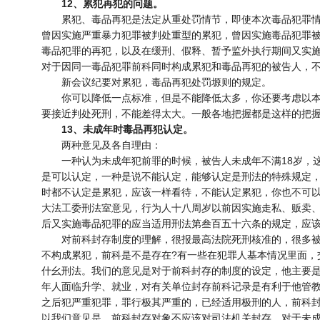
12、累犯再犯的问题。
累犯、毒品再犯是法定从重处罚情节，即使本次毒品犯罪情
曾因实施严重暴力犯罪被判处重型的累犯，曾因实施毒品犯罪
毒品犯罪的再犯，以及在缓刑、假释、暂予监外执行期间又实
对于因同一毒品犯罪前科同时构成累犯和毒品再犯的被告人，
新会议纪要对累犯，毒品再犯处罚塬则的规定。
你可以降低一点标准，但是不能降低太多，你还要考虑以本
要接近判处死刑，不能差得太大。一般各地把握都是这样的把
13、未成年时毒品再犯认定。
两种意见及各自理由：
一种认为未成年犯前罪的时候，被告人未成年不满18岁，这
是可以认定，一种是说不能认定，能够认定是刑法的特殊规定
时都不认定是累犯，应该一样看待，不能认定累犯，你也不可
大法工委刑法室意见，行为人十八周岁以前因实施走私、贩卖
后又实施毒品犯罪的应当适用刑法第叁百五十六条的规定，应
对前科封存制度的理解，很报最高法院死刑核准的，很多被告
不构成累犯，前科是不是存在?有一些在犯罪人基本情况里面，
什幺刑法。我们的意见是对于前科封存的制度的设定，他主要
年人面临升学、就业，对有关单位封存前科记录是有利于他管
之后犯严重犯罪，罪行极其严重的，已经适用极刑的人，前科
以我们意见是，前科封存对象不应该对司法机关封存，对于未