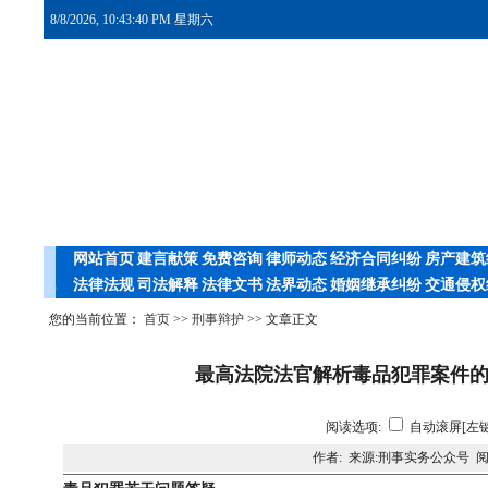
8/8/2026, 10:43:41 PM 星期六
网站首页
建言献策
免费咨询
律师动态
经济合同纠纷
房产建筑
法律法规
司法解释
法律文书
法界动态
婚姻继承纠纷
交通侵权
您的当前位置：
首页
>>
刑事辩护
>> 文章正文
最高法院法官解析毒品犯罪案件的若
阅读选项:
自动滚屏[左键
作者: 来源:刑事实务公众号 阅