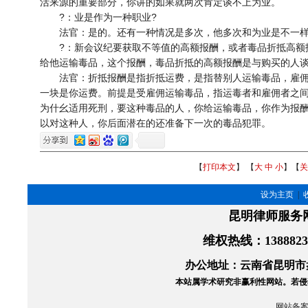
活来源的重要部分，你讲的如果就两次肯定谈不上为业。
?：业是作为一种职业?
法官：是的。还有一种情况是多次，他多次和为业是不一样
?：新会议纪要获取不等值的高额报酬，或者毒品折抵高额
给他运输毒品，这个报酬，毒品折抵的高额报酬是与购买的人
法官：折抵报酬是指折抵运费，是指替别人运输毒品，雇佣
一块是你运费。前提是受雇佣运输毒品，指运毒者和雇佣者之
为什幺适用死刑，要这种毒品的人，你给运输毒品，你作为报
以对这种人，你后面潜在的还准备下一次的毒品犯罪。
【
打印本文
】 【
大
中
小
】【
关
设为主页
|
昆明律师服务
维权热线
：138882
办公地址：云南省昆明市盘
本站属学术研究非赢利性网站。
若侵
网站备案