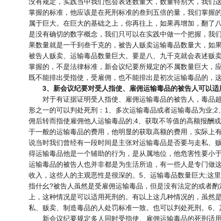
没有规定，实践当中我们也会表述数量大，数量特别大，我们
掌握的标准，他应该是在死刑标准的叁到五倍的量，我们掌握
属于巨大。在巨大的基础之上，你再往上，如果再增加，翻了
是没有确切的数字概念，我们只可以在实践中做一个把握，我
果数量就是一千到叁千克的，被告人贩卖运输毒品数量大，如
被告人贩卖、运输毒品数量巨大。要是八、九千克就会表述贩
掌握的，不是法律标准，新会议纪要所规定的不属数量巨大，
既不能排出受指使，受雇佣，也不能排出是初次运输毒品的，
3、新会议纪要对受人指使、雇佣运输毒品的被告人可以适
对于有证据证明受人指使、雇佣运输毒品的被告人，毒品超
形之一的可以判处死刑：1、多次运输毒品或者运输毒品为业;2
佣后转而指使雇佣他人运输毒品的;4、获取不等值的高额报酬
于一般的运输毒品的费用，他明显的获取高额的费用，实际上
说当时我们曾经有一段时间是主张对运输毒品是否要与走私、
得运输毒品他是一个辅助的行为，是从属地位，他危害性要小
运输毒品的被告人也并非都是为生活所迫，有一些人是专门做
收入，这些人的主观恶性是很深的。5、运输毒品数量巨大;这
指什幺?被告人虽然是受雇佣运输毒品，但是没有法定的或者酌
上，这种情况是可以适用死刑的。有以上这几种情况的，虽然
私、贩卖、制造毒品的人处罚标准一致。也可以判处死刑。6、
新会议纪要规定多人同时受指使、雇佣运输毒品的死刑适用