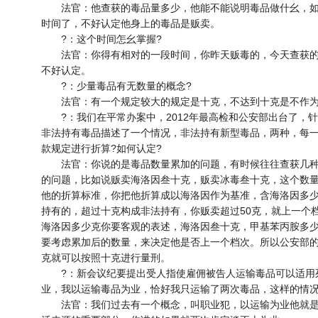
法官：他查获的毒品量多少，他能不能说明毒品做什幺，如
时间了，不好认定他身上的毒品是贩卖。
?：这个时间怎幺掌握?
法官：你得有相对的一段时间，你昨天贩毒的，今天查获的
不好认定。
?：少量毒品有无数量的概念?
法官：有一个规定较大的规定是十克，不达到十克是不作为
?：我们在平常办案中，2012年最高检和公安部出台了，针
非法持有毒品描述了一个情况，非法持有新型毒品，两种，每
款规定进行折算?如何认定?
法官：你说的是毒品数量累加的问题，有时候往往查获几种
的问题，比如说贩卖海洛因叁十克，贩卖冰毒叁十克，这个数
他的折算标准，你把他折算成以海洛因作为基准，含海洛因多
持有的，超过十克构成非法持有，你贩卖超过50克，就上一个
海洛因多少克你要客观的表述，海洛因叁十克，甲基苯丙胺多
要考虑累加后的数量，来决定他是否上一个档次。所以公安部
克就可以按照十克进行量刑。
?：新会议纪要提出受人指使雇佣被告人运输毒品可以适用
业，我以运输毒品为业，恰好我只运输了两次毒品，这样的情况
法官：我们过去有一个概念，叫职业犯，以运输为业他就是