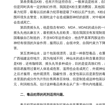
第叁类毒品K粉，也有片剂这些存在，一般来说是粉末，在
但是同时具有一定的制幻作用。我国是K粉主要消费国，其他国
暴力犯罪，吸毒以后的暴力犯罪都是吸了K粉以后产生的。K粉
围环境失去警觉，长期吃这个会造成脑部神经的损害，对中枢
会造成死亡。
第四类摇头丸，他是指含有MD、MDA，MDAE的成分的一
摇头丸他比麻古大，最初摇头丸在欧美，现在我国没有发现制
国毒贩自己制造的，不含MD等这些成分，他含甲基苯丙胺这些
神经有很强的兴奋作用，服用以后，会很冲突。自我约束力下
害。
第五类神仙水，这个包装很漂亮，这是一种新型毒品，在重
广西福建这些地方，因为地域不同，神仙水的成分和含量差异
是K粉，还有咖啡因、摇头丸等多种成分，目的是提高致幻性，
很容易服用过量对人体造成危害。滥用也会造成死亡，外观神
之后才服用，他外观漂亮，隐蔽性强，改变包装以后是新型的
水里面的成分作为片剂出售两叁百块钱，但是制造成这种包装
元，利润相当高。估计这种毒品将来会从广东一带向内地蔓延
二、毒品犯罪的死刑适用问题。
毒品犯罪的死刑适用是审判实践中非常重要的问题，当前我