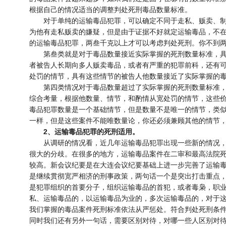
根据自己的情况适当的调整判处死刑毒品数量标准。
对于单纯的运输毒品犯罪，可以确定不同于走私、贩卖、制
为他有走私贩卖的嫌疑，但是由于证据不好就定运输毒品，不
的运输毒品犯罪，两叁千克以上才可以考虑判处死刑。你不到
第叁类就是对于毒品数量接近实际掌握的死刑数量标准，具
者被告人长期向多人贩卖毒品，或者有严重的犯罪前科，还有
处罚的情节，具有这些情节的被告人他数量接近了实际掌握的
第四类情况对于毒品数量超过了实际掌握的死刑数量标准，
综合考量，根据他数量、情节，和酌情从宽处罚的情节，这些
毒品犯罪数量是一个基础情节，但是数量不是唯一的情节，类
一样，但是这些案件不能唯数量论，你还必须兼顾其他的情节
2、运输毒品犯罪的死刑适用。
从调研的情况看，近几年运输毒品犯罪出现一些新的情况，
很大的分歧。在很多的地方，运输毒品案件在二审和最高法院
较高。新会议纪要是在大连会议纪要基础上进一步完善了运输
是继续贯彻宽严相济的刑事政策，两句话一个是突出打击重点，
是犯罪组织的首要分子，组织运输毒品的首犯，或者毒枭，职
私、运输毒品的，以运输毒品为业的，多次运输毒品的，对于
我们掌握的毒品案件死刑标准依法从严惩处。符合判处死刑条
同时我们还有另外一句话，需要区别对待，对哪一些人区别对待