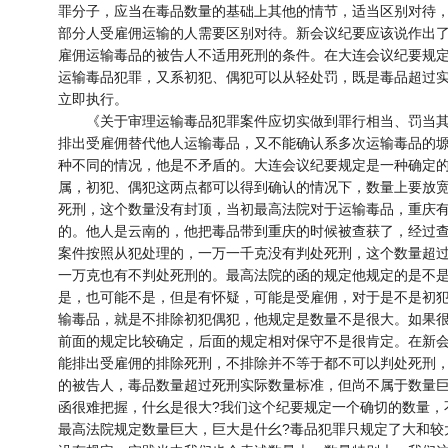
罪分子，应当在毒品数量的基础上其他的情节，适当区别对待
部分人受雇佣运输的人需要区别对待。新会议纪要应该说作出
雇佣运输毒品的被告人不适用死刑的条件。在大连会议纪要规
运输毒品犯罪，又系初犯、偶犯可以从轻处罚，既是毒品超过
立即执行。
《关于审理运输毒品犯罪案件应切实做到罪行相当、罚当其
排出受雇佣替代他人运输毒品，又不能确认系多次运输毒品的
种不同的情况，他是不矛盾的。大连会议纪要规定是一种确定
属，初犯、偶犯这两点都可以得到确认的情况下，数量上要放
死刑，这个数量没有封顶，当初最高法院对于运输毒品，重庆
的。他人是云南的，他把毒品带到重庆的时候被查获了，经过
案件按照从犯处理的，一万一千克没有判处死刑，这个数量超
一万克也有不判处死刑的。最高法院的函的规定他规定的是不
是，也可能不是，但是有怀疑，可能是受雇佣，对于是不是初
输毒品，就是不排除初犯偶犯，他规定是数量不是很大。如果很
前面的规定比较确定，后面的规定相对保守不是很肯定。在新
能排出受雇佣的排除死刑，不排除并不等于都不可以判处死刑
的被告人，毒品数量超过死刑实际数量标准，但尚不属于数量
函很难把握，什幺是很大?我们这个纪要规定一个确切的数量，
最高法院规定数量巨大，巨大是什幺?毒品犯罪只规定了大和较