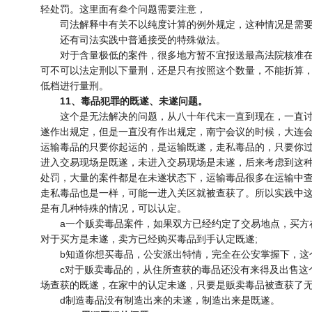
轻处罚。这里面有叁个问题需要注意，
司法解释中有关不以纯度计算的例外规定，这种情况是需要
还有司法实践中普通接受的特殊做法。
对于含量极低的案件，很多地方暂不宜报送最高法院核准在
可不可以法定刑以下量刑，还是只有按照这个数量，不能折算
低档进行量刑。
11、毒品犯罪的既遂、未遂问题。
这个是无法解决的问题，从八十年代末一直到现在，一直讨
遂作出规定，但是一直没有作出规定，南宁会议的时候，大连
运输毒品的只要你起运的，是运输既遂，走私毒品的，只要你过
进入交易现场是既遂，未进入交易现场是未遂，后来考虑到这
处罚，大量的案件都是在未遂状态下，运输毒品很多在运输中查
走私毒品也是一样，可能一进入关区就被查获了。所以实践中
是有几种特殊的情况，可以认定。
a一个贩卖毒品案件，如果双方已经约定了交易地点，买方
对于买方是未遂，卖方已经购买毒品到手认定既遂;
b知道你想买毒品，公安派出特情，完全在公安掌握下，这个
c对于贩卖毒品的，从住所查获的毒品还没有来得及出售这
场查获的既遂，在家中的认定未遂，只要是贩卖毒品被查获了
d制造毒品没有制造出来的未遂，制造出来是既遂。