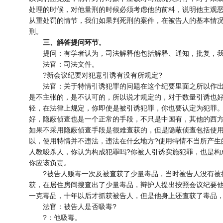
处理的时候，对他量刑的时候必须考虑他的前科，说明他主观
从重处罚的情节，我们如果判死刑的案件，在被告人的基本情
刑。
三、解答提问环节。
提问：有学者认为，司法解释他包括解释、通知，批复，我
法官：司法文件。
?新会议纪要对犯意引诱有没有所规定?
法官：关于特情引诱犯罪的问题在这个纪要里面之所以作出
是不主张的，是不认可的，所以说才规定的，对于数量引诱也
轻，在法律上规定，你即使是被引诱犯罪，你也要认定为犯罪
好，隐蔽侦查也是一个正常的手段，不只是中国有，其他的西
如果不采用隐蔽侦查手段是很难查获的，但是隐蔽侦查包括使
以，使用特情并不违法，违法在什幺地方?使用特情不当所产生
人教唆杀人，你认为构成犯罪吗?你被人引诱实施犯罪，也是构
你应该负责。
?被告人贩毒一次及被查获了少量毒品，当时被告人没有被
获，在居住房间搜查出了少量毒品，辩护人提出按照会议纪要
一克毒品，十年以后才抓获被告人，但是他身上还查获了毒品，
法官：被告人是否吸毒?
?：他吸毒。