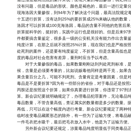
没有问题，但是毒品的形状、颜色是褐色的，最后一进行定量
现海洛因大量掺假，到94年为了解决这个问题，最高法院规定
十五进行折算，没有达到25%的要折算成25%来确认他的数量，
洛因才可以折算成100克海洛因，毒品的含量不同他的危害后果
折算挺科学的，挺好的，实践中运行也是很好的。但是后来97
件都要搞含量鉴定，很多县一级的公安机关没有能力作出含量
纯度计算，在那之后就不按照25%计算，现在我们也是严格按
处死刑的案件，还是要有纯度鉴定，不折算，但是含量高低也
度的毒品对社会危害有差异，量刑时应当予以考虑。
对于大量掺假的毒品，如果数量刚刚达到判处死刑标准，是
候，含量是必须要考量的，比如说贩毒他同样是两千克，如果含
果含量百分之几，可能不判死刑。含量肯定是考量因素，但是
毒品是不是要折算?因为有一些部分的省份，对于毒品还是按照
丙胺还是按照这个折算，如果你真要进行折算，你违背了97刑
算。新会议纪要就明确规定了，办理毒品犯罪案件，无论毒品
毒品数量，不管含量高低，查证属实的数量都是多少的数量。
再低，只可以在这个幅度内进行考量。新会议纪要规定了两种
临时改变毒品藏匿形态的除外，有一些为了运输方便，将毒品
一件毛衣把水吸干，最后把毛衣放入水中，他是为了运输方便
另外新会议纪要还规定，涉案毒品纯度明显低于同类毒品正