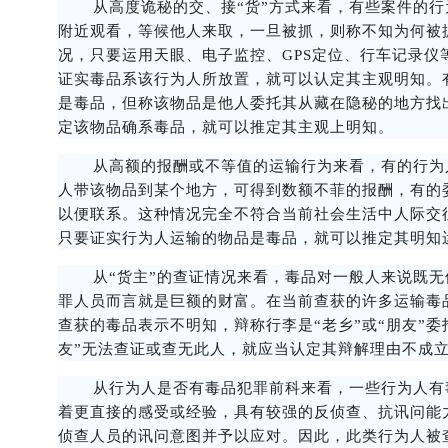
从高度诡秘的交、接“货”方式来看，有些案件的行
附近观看，等候他人来取，一旦被抓，则称不知为何被
况，只要运用天眼、电子监控、GPS定位、行车记录仪
证实毒品系该行为人所放置，就可以认定其主观明知。
是毒品，但称该物品是他人委托其从藏在隐秘的地方找
定该物品确系毒品，就可以推定其主观上明知。
从高额的报酬或不等值的运输行为来看，有的行为
人带该物品到某个地方，可得到数额不菲的报酬，有的
以便联系。这种情况完全不符合当前社会生活中人际交
只要证实行为人运输的物品是毒品，就可以推定其明知
从“货主”的查证情况来看，毒品对一般人来说既无
罪人员而言就是巨额的财富。在当前查获的许多运输毒
查获的毒品表示不明知，辩称行李是“老乡”或“朋友”委
友”无法查证或查无此人，就应当认定其辩解理由不成
从行为人是否有毒品犯罪前科来看，一些行为人有
着更直接的感受或经验，具有较强的反侦查、抗讯问能
侦查人员的讯问意图并予以应对。因此，此类行为人被