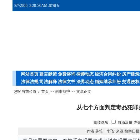
8/7/2026, 2:28:58 AM 星期五
网站首页
建言献策
免费咨询
律师动态
经济合同纠纷
房产建筑
法律法规
司法解释
法律文书
法界动态
婚姻继承纠纷
交通侵权
您的当前位置：
首页
>>
刑事辩护
>> 文章正文
从七个方面判定毒品犯罪
阅读选项:
自动滚屏[左键
作者:薛培 李飞 来源:检察日报