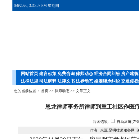
8/6/2026, 3:35:57 PM 星期四
网站首页
建言献策
免费咨询
律师动态
经济合同纠纷
房产建筑
法律法规
司法解释
法律文书
法界动态
婚姻继承纠纷
交通侵权
您的当前位置：
首页
>>
律师动态
>> 文章正文
恩龙律师事务所律师到重工社区作医
阅读选项:
自动滚屏[左键
作者: 来源:昆明律师服务网 