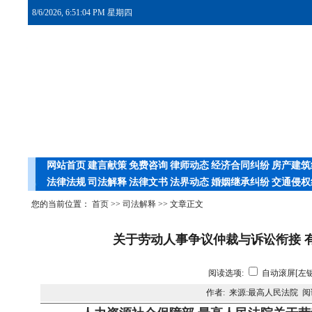
8/6/2026, 6:51:04 PM 星期四
网站首页
建言献策
免费咨询
律师动态
经济合同纠纷
房产建筑
法律法规
司法解释
法律文书
法界动态
婚姻继承纠纷
交通侵权
您的当前位置：
首页
>>
司法解释
>> 文章正文
关于劳动人事争议仲裁与诉讼衔接 
阅读选项:
自动滚屏[左键
作者: 来源:最高人民法院 阅