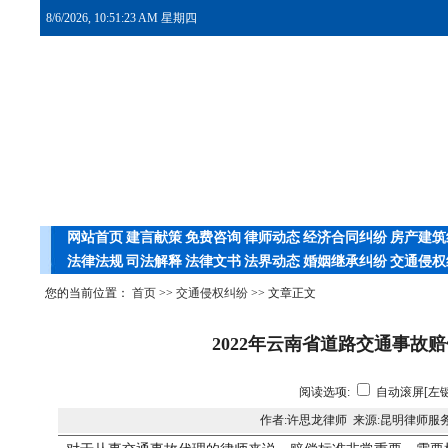
8/6/2026, 10:51:24 AM 星期四
网站首页
建言献策
免费咨询
律师动态
经济合同纠纷
房产建筑
法律法规
司法解释
法律文书
法界动态
婚姻继承纠纷
交通侵权
您的当前位置：
首页
>>
交通侵权纠纷
>> 文章正文
2022年云南省道路交通事故赔
阅读选项:
自动滚屏[左键
作者:许思龙律师 来源:昆明律师服务