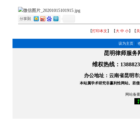
【
打印本文
】 【
大
中
小
】【
关
设为主页
|
昆明律师服务
维权热线
：138882
办公地址：云南省昆明市盘
本站属学术研究非赢利性网站。
若侵
网站备案